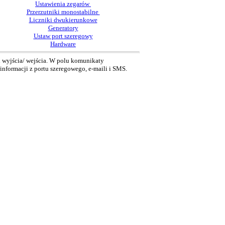
Ustawienia zegarów
Przerzutniki monostabilne
Liczniki dwukierunkowe
Generatory
Ustaw port szeregowy
Hardware
i wyjścia/ wejścia. W polu komunikaty
nformacji z portu szeregowego, e-maili i SMS.
nna mieć do 8 znaków. Nie używajmy w nazwie
e będzie działać!
acji:
alnej bramki. Rodzaj logiki dla konkretnego
nej bramki. Rodzaj logiki dla konkretnego