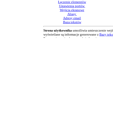
Łączenie elementów
Ustawienia portów
Wejścia ekranowe
Aliasy
Adresy email
Baza tekstów
Strona użytkownika
umożliwia umieszczenie wejś
wyświetlane są informacje generowane z
Bazy tek
Po prawej stronie ekranu wyświetlany jest stan por
Od wersji X v2.1.1 można załadować do Sterboxa dw
Łączenia elementów
w Sterboxie dokonuje się w
spacji. Litery wielkie i małe są rozróżniane.
W wyjście bramki NOT o numerze ng0 wpisano nazwę
A tak wygląda praktyczny wpis do Sterboxa. Pamię
Powyżej widać najprostsze połączenie jednego wejś
Możliwe jest także łączenie wyjść (łączenie na d
Logika łączenia na drucie AND
Wyjścia o tej samej nazwie dają funkcję AND na d
"wirtualnego przewodu" ustawiamy w
Połączeniac
Logika łączenia na drucie OR
do wyboru w
Połąc
Wyjścia o tej samej nazwie dają funkcję OR na dr
"wirtualnego przewodu" ustawiamy w
Połączeniac