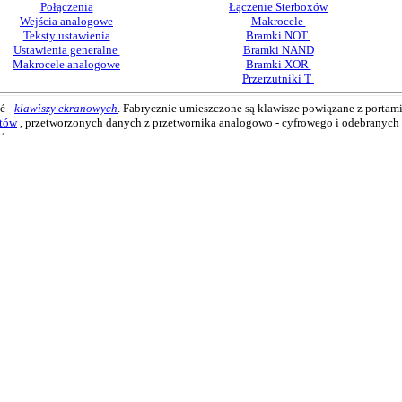
Połączenia
Łączenie Sterboxów
Wejścia analogowe
Makrocele
Teksty ustawienia
Bramki NOT
Ustawienia generalne
Bramki NAND
Makrocele analogowe
Bramki XOR
Przerzutniki T
ć -
klawiszy ekranowych
. Fabrycznie umieszczone są klawisze powiązane z portam
stów
, przetworzonych danych z przetwornika analogowo - cyfrowego i odebranych i
tów.
ie własne strony u1.html i u2.html. Inforamcji proszę szukać w Instrukcji.
pisując tą sama nazwę w pola elementów logicznych:
wejście
i
wyjście
. Nazwa powi
 "drut-1", w drugiej bramce na wejściu poprzez wpisanie tej samej nazwy.
tajmy aby nazwy nie zawierały na końcu spacji! Nie zauważymy ich a połączenie ni
cia i jednego wyjścia. Można łączyć jedno wyjście z dowolną ilością wejść:
rucie) ze sobą, jednak w takim wypadku sygnały wyjściowe zostana poddane modyfik
rucie. Jakiekolwiek 0 na wyjściach bramek ng1 lub ng2 wymusza 0 na wyjściu wirtu
h
.
zeniach
ucie. Jakakolwiek 1 na wyjściach bramek ng1 lub ng2 wymusza 1 na wyjściu wirtual
h
.