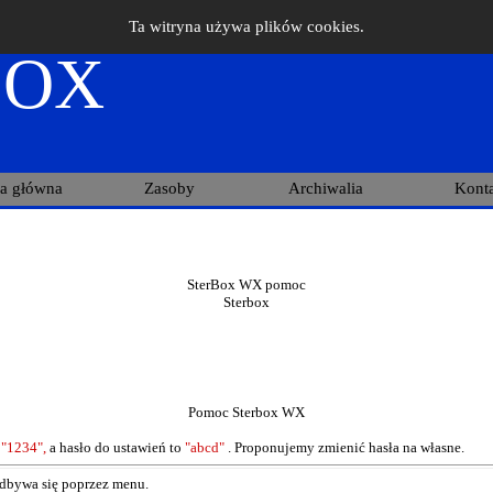
Ta witryna używa plików cookies.
BOX
na główna
Zasoby
Archiwalia
Kont
SterBox WX pomoc
Sterbox
Pomoc Sterbox WX
o
"1234",
a hasło do ustawień to
"abcd"
. Proponujemy zmienić hasła na własne.
dbywa się poprzez menu.