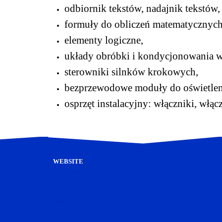
odbiornik tekstów, nadajnik tekstów,
formuły do obliczeń matematycznych
elementy logiczne,
układy obróbki i kondycjonowania w
sterowniki silnków krokowych,
bezprzewodowe moduły do oświetleni
osprzęt instalacyjny: włączniki, włąc
WEBSITE
Homepage
Sterbox.eu
Projektowanie
usługowe
elektroniki